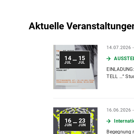
Aktuelle Veranstaltunge
14.07.2026 
14
15
AUSSTEL
—
JUL
JUL
EINLADUNG:
TELL …“ Stud
16.06.2026 
16
23
Internat
—
JUN
JUN
Begegnung m