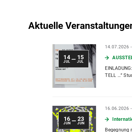
Aktuelle Veranstaltunge
14.07.2026 
14
15
AUSSTEL
—
JUL
JUL
EINLADUNG:
TELL …“ Stud
16.06.2026 
16
23
Internat
—
JUN
JUN
Begegnung m